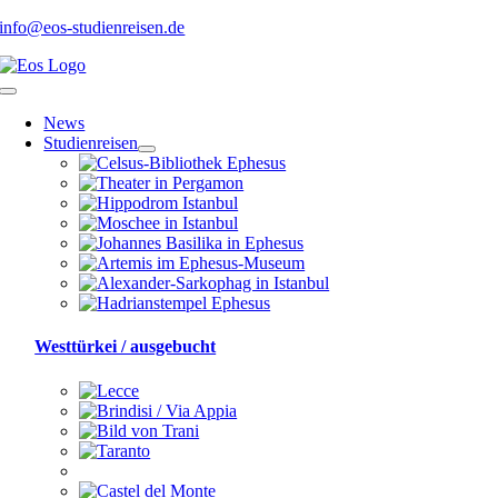
Skip
info@eos-studienreisen.de
to
content
Toggle
Navigation
News
Studienreisen
Westtürkei / ausgebucht