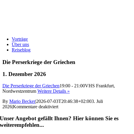
Vorträge
Über uns
Reiseblog
Die Perserkriege der Griechen
1. Dezember 2026
Die Perserkriege der Griechen
19:00 - 21:00
VHS Frankfurt,
Nordwestzentrum
Weitere Details »
By
Mario Becker
|
2026-07-03T20:46:38+02:00
3. Juli
für
2026
|
Kommentare deaktiviert
Die
Perserkriege
Unser Angebot gefällt Ihnen? Hier können Sie es
der
weiterempfehlen...
Griechen