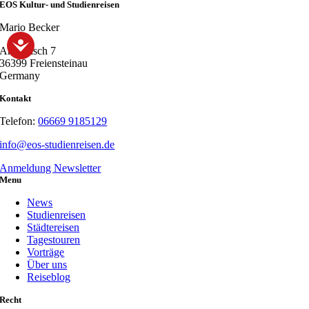
EOS Kultur- und Studienreisen
Mario Becker
Am Drisch 7
36399 Freiensteinau
Germany
Kontakt
Telefon:
06669 9185129
info@eos-studienreisen.de
Anmeldung Newsletter
Menu
News
Studienreisen
Städtereisen
Tagestouren
Vorträge
Über uns
Reiseblog
Recht