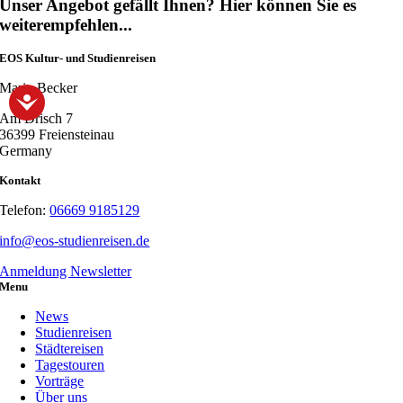
Kelten
Unser Angebot gefällt Ihnen? Hier können Sie es
und
weiterempfehlen...
die
Mittelmeerwelt
EOS Kultur- und Studienreisen
im
Altertum
Mario Becker
Am Drisch 7
36399 Freiensteinau
Germany
Kontakt
Telefon:
06669 9185129
info@eos-studienreisen.de
Anmeldung Newsletter
Menu
News
Studienreisen
Städtereisen
Tagestouren
Vorträge
Über uns