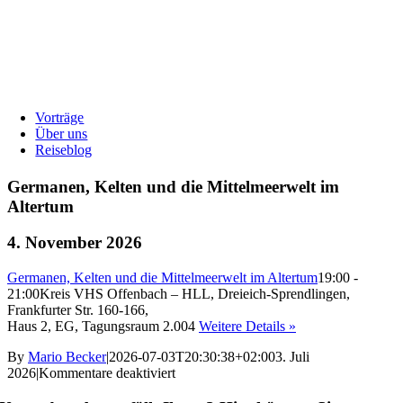
Vorträge
Über uns
Reiseblog
Germanen, Kelten und die Mittelmeerwelt im
Altertum
4. November 2026
Germanen, Kelten und die Mittelmeerwelt im Altertum
19:00 -
21:00
Kreis VHS Offenbach – HLL, Dreieich-Sprendlingen,
Frankfurter Str. 160-166,
Haus 2, EG, Tagungsraum 2.004
Weitere Details »
By
Mario Becker
|
2026-07-03T20:30:38+02:00
3. Juli
für
2026
|
Kommentare deaktiviert
Germanen,