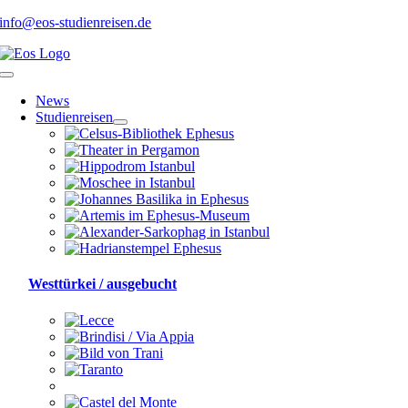
Skip
info@eos-studienreisen.de
to
content
Toggle
Navigation
News
Studienreisen
Westtürkei / ausgebucht