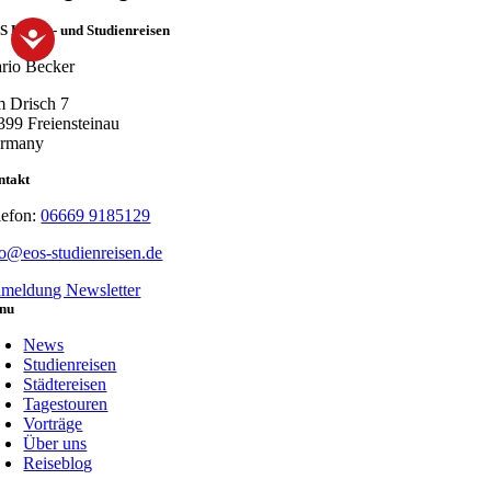
 Kultur- und Studienreisen
rio Becker
 Drisch 7
399 Freiensteinau
rmany
ntakt
lefon:
06669 9185129
fo@eos-studienreisen.de
meldung Newsletter
nu
News
Studienreisen
Städtereisen
Tagestouren
Vorträge
Über uns
Reiseblog