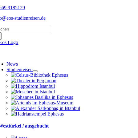
Skip
669 9185129
to
fo@eos-studienreisen.de
content
arch
:
oggle
avigation
News
Studienreisen
Westtürkei / ausgebucht