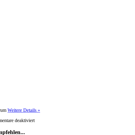
rum
Weitere Details »
für
ntare deaktiviert
Untergang
des
mpfehlen...