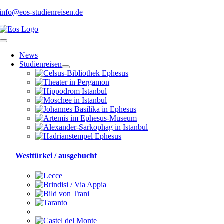
Skip
info@eos-studienreisen.de
to
content
Toggle
Navigation
News
Studienreisen
Westtürkei / ausgebucht