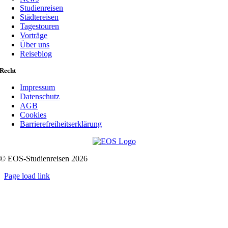
Studienreisen
Städtereisen
Tagestouren
Vorträge
Über uns
Reiseblog
Recht
Impressum
Datenschutz
AGB
Cookies
Barrierefreiheitserklärung
© EOS-Studienreisen 2026
Page load link
Go
to
Top